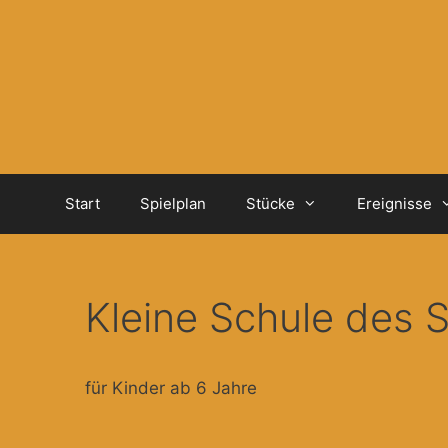
Zum
Inhalt
springen
Start
Spielplan
Stücke
Ereignisse
Kleine Schule des S
für Kinder ab 6 Jahre