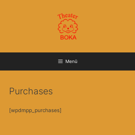
Zum
Inhalt
springen
Menü
Purchases
[wpdmpp_purchases]